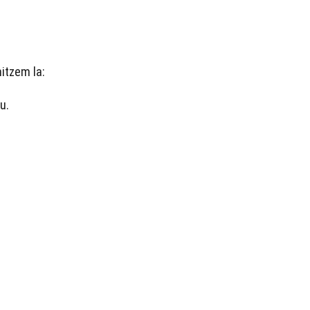
itzem la:
u.