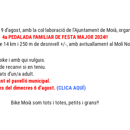
 9 d’agost, amb la col·laboració de l’Ajuntament de Moià, organ
4a PEDALADA FAMILIAR DE FESTA MAJOR 2024!!
 14 km i 250 m de desnivell +/-, amb avituallament al Molí No
ike i amb qui vulguis.
de recanvi si en teniu.
ts d’un/a adult.
nt el pavelló municipal.
ans del dimecres 6 d’agost.
(CLICA AQUÍ)
Bike Moià som tots i totes, petits i grans!!