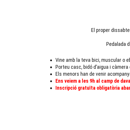
El proper dissabte
Pedalada de
Vine amb la teva bici, muscular o eb
Porteu casc, bidó d’aigua i càmera 
Els menors han de venir acompanya
Ens veiem a les 9h al camp de dava
Inscripció gratuïta obligatòria ab