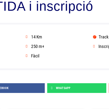
DA i inscripció
14 Km
Track 
250 m+
Inscri
Fàcil
EBOOK
WHATSAPP