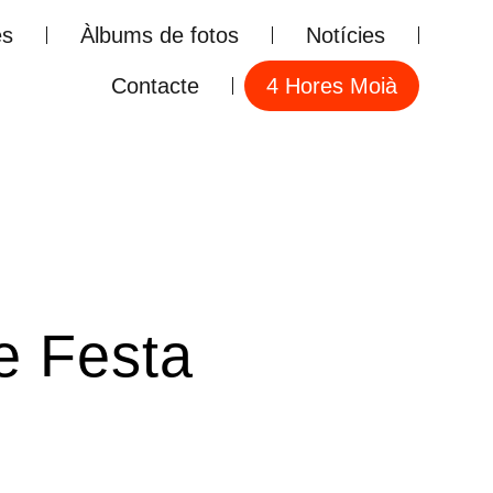
es
Àlbums de fotos
Notícies
Contacte
4 Hores Moià
e Festa