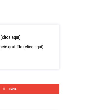
(clica aquí)
pció gratuïta (clica aquí)
EMAIL