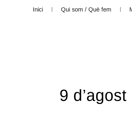
Ir
Inici
Qui som / Què fem
al
contenido
9 d’agost