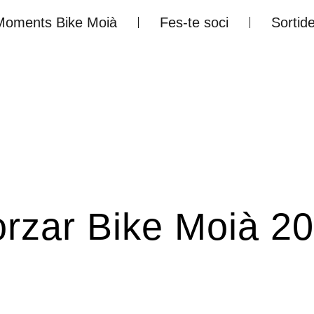
Moments Bike Moià
Fes-te soci
Sortid
rzar Bike Moià 2