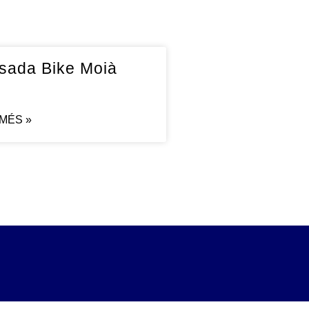
sada Bike Moià
 MÉS »