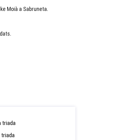
ike Moià a Sabruneta.
edats.
 triada
 triada