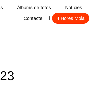
es
Àlbums de fotos
Notícies
Contacte
4 Hores Moià
023