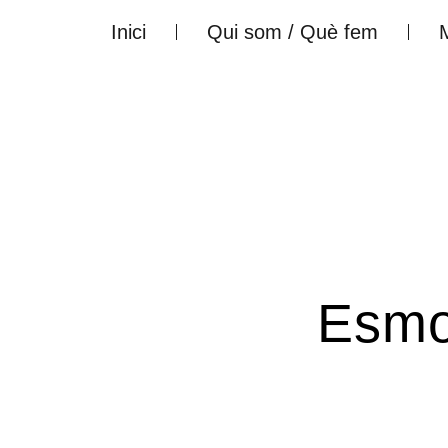
Ir
Inici
Qui som / Què fem
al
contenido
Esmo